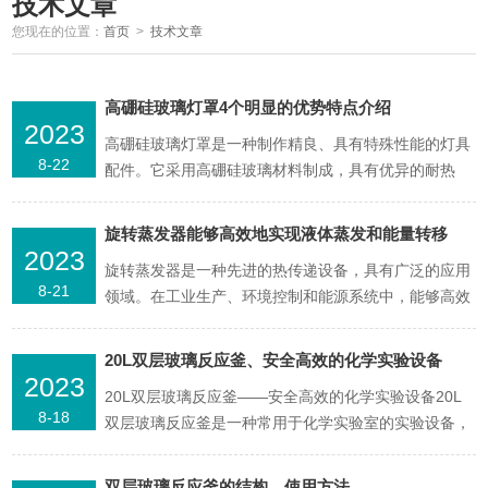
技术文章
您现在的位置：
首页
>
技术文章
高硼硅玻璃灯罩4个明显的优势特点介绍
2023
高硼硅玻璃灯罩是一种制作精良、具有特殊性能的灯具
8-22
配件。它采用高硼硅玻璃材料制成，具有优异的耐热
性、耐化学性和光学透明性。高硼硅玻璃的耐火性能
好，物理强度高，与普遍玻璃相比，无毒副作用，其机
旋转蒸发器能够高效地实现液体蒸发和能量转移
械性能，热稳定性能，抗水、抗碱、抗酸等性能大大提
2023
旋转蒸发器是一种先进的热传递设备，具有广泛的应用
高。高硼硅玻璃具有非常低的热膨胀系数，只有普通玻
8-21
领域。在工业生产、环境控制和能源系统中，能够高效
璃的三分之一左右...
地实现液体蒸发和能量转移。旋转蒸发器的工作原理基
于液体通过离心力形成薄层，并借助旋转运动使其与加
20L双层玻璃反应釜、安全高效的化学实验设备
热表面保持接触。通过提供热量，液体在蒸发过程中释
2023
20L双层玻璃反应釜——安全高效的化学实验设备20L
放能量，并转化为蒸汽。由于旋转运动可以延长液体与
8-18
双层玻璃反应釜是一种常用于化学实验室的实验设备，
加热表面的接...
主要用于化学反应、溶解、混合等实验操作。该反应釜
采用双层玻璃结构，具有良好的隔热性能和化学稳定
双层玻璃反应釜的结构，使用方法