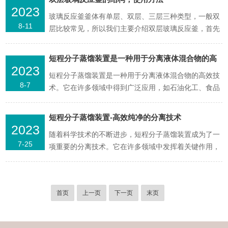
性，能够安全高效地进行各种化学实验和反应过程。采
2023
​玻璃反应釜釜体有单层、双层、三层三种类型，一般双
用高质量的玻璃材料制造，具有优异的耐热性和化学稳
8-11
层比较常见，所以我们主要介绍双层玻璃反应釜，首先
定性，能够...
我们可以向中间的夹层放置反应物料（也叫反应溶
媒），通过在常压或者负压的情况下进行搅拌反应。这
短程分子蒸馏装置是一种用于分离液体混合物的高
样夹层里面的介质（比如：冷冻液、加热水或者加热油
2023
效技术
短程分子蒸馏装置是一种用于分离液体混合物的高效技
之类的）通过搅拌来做循环反应实现加热或者冷却作
8-7
术。它在许多领域中得到广泛应用，如石油化工、食品
用。双层玻璃反应...
加工和药品制造等。分子蒸馏装置基于分子之间的不同
沸点来实现混合物的分离。在装置中，液体混合物首先
短程分子蒸馏装置-高效纯净的分离技术
通过加热器加热至其沸点，并进入分馏塔。分馏塔内部
2023
随着科学技术的不断进步，短程分子蒸馏装置成为了一
包含有许多蒸发器和冷凝器，形成多级分离系统。当混
7-25
项重要的分离技术。它在许多领域中发挥着关键作用，
合物进入分馏...
尤其是在化工工业和实验室中。分子蒸馏装置基于分子
之间的沸点差异来进行物质分离。与传统的大规模蒸馏
相比，分子蒸馏装置有着更小的体积和更高的效率。它
首页
上一页
下一页
末页
采用特殊的设计和操作原理，使得分离过程更加迅速、
精确。这种装...