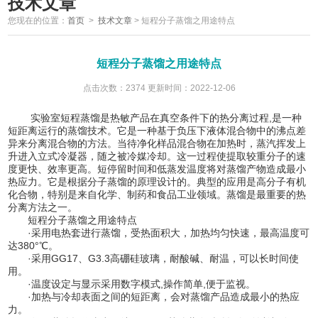
技术文章
您现在的位置：
首页
>
技术文章
>
短程分子蒸馏之用途特点
短程分子蒸馏之用途特点
点击次数：2374 更新时间：2022-12-06
实验室短程蒸馏是热敏产品在真空条件下的热分离过程,是一种
短距离运行的蒸馏技术。它是一种基于负压下液体混合物中的沸点差
异来分离混合物的方法。当待净化样品混合物在加热时，蒸汽挥发上
升进入立式冷凝器，随之被冷媒冷却。这一过程使提取较重分子的速
度更快、效率更高。短停留时间和低蒸发温度将对蒸馏产物造成最小
热应力。它是根据分子蒸馏的原理设计的。典型的应用是高分子有机
化合物，特别是来自化学、制药和食品工业领域。蒸馏是最重要的热
分离方法之一。
短程分子蒸馏之用途特点
·采用电热套进行蒸馏，受热面积大，加热均匀快速，最高温度可
达380°℃。
·采用GG17、G3.3高硼硅玻璃，耐酸碱、耐温，可以长时间使
用。
·温度设定与显示采用数字模式,操作简单,便于监视。
·加热与冷却表面之间的短距离，会对蒸馏产品造成最小的热应
力。