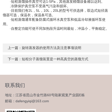
·短程蒸馏操作真空可达1-5Pa，其他蒸发精馏设备难以达到。
.冷阱保护真空泵不受蒸气污染和损坏。
·目前我们有2L，5L，10L，20L的型号可供选择，双边式短径蒸
馏器可选，保温衣，保温条可选。
·短程蒸馏通常配备防腐式循环水真空泵和低温冷却液循环泵使
用。
·自整定功能可使不同加热段升温时间最短，冲温小，平衡稳定。
上一篇：
旋转蒸发器的使用方法及注意事项说明
下一篇：
短程分子蒸馏装置是一种高真空的蒸馏方式
联系我们
地址：江苏省昆山市金竹路60号陆家观复产业园E栋
邮箱：dafengyiqi@163.com