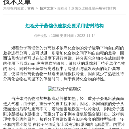
技术文章
您现在的位置：
首页
>
技术文章
>
短程分子蒸馏仪连接处要采用密封结构
短程分子蒸馏仪连接处要采用密封结构
点击次数：1396 更新时间：2022-11-14
短程分子蒸馏仪的分离技术依靠化合物的分子运动平均自由程的
差异进行分离，这可以进一步增加化合物之间平均自由程的差异，因
而该蒸馏过程可以在低温度下进行蒸馏。待分离化合物会在成膜部件
的作用下形成2mm左右厚度的液膜，液膜状的蒸馏利于待分离化合物
的逸出。同时分子蒸馏分离过程中，冷凝面与蒸发表面的近距离布
置，使得待分离化合物一旦逸出就能很快冷凝，因而减少了热敏性待
分离化合物在高温下的停留时间，利于保持化合物的特性。
当液体混合物沿加热板流动并被加热，轻、重分子会逸出液面而
进入气相，由于轻、重分子的自由程不同，因此，不同物质的分子从
液面逸出后移动距离不同，若能恰当地设置一块冷凝板，则轻分子遇
到冷凝板被冷凝排出，而重分子达不到冷凝板沿混合液排出。这样实
现物质分离的目的。短程分子蒸馏仪带有加热夹套的圆柱型筒体，转
子和内置冷凝器;在转子的固定架上装有刮膜器和防飞溅装置。内置冷