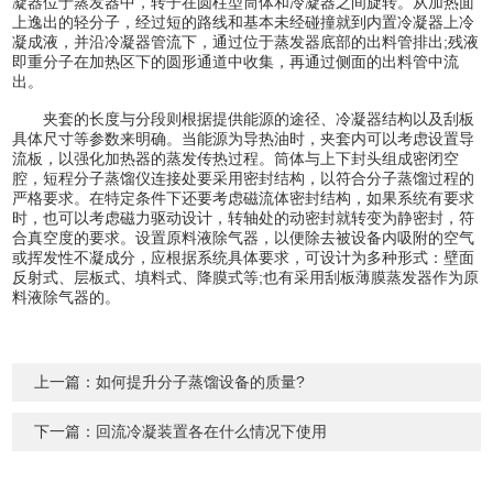
凝器位于蒸发器中，转子在圆柱型筒体和冷凝器之间旋转。从加热面
上逸出的轻分子，经过短的路线和基本未经碰撞就到内置冷凝器上冷
凝成液，并沿冷凝器管流下，通过位于蒸发器底部的出料管排出;残液
即重分子在加热区下的圆形通道中收集，再通过侧面的出料管中流
出。
夹套的长度与分段则根据提供能源的途径、冷凝器结构以及刮板
具体尺寸等参数来明确。当能源为导热油时，夹套内可以考虑设置导
流板，以强化加热器的蒸发传热过程。筒体与上下封头组成密闭空
腔，短程分子蒸馏仪连接处要采用密封结构，以符合分子蒸馏过程的
严格要求。在特定条件下还要考虑磁流体密封结构，如果系统有要求
时，也可以考虑磁力驱动设计，转轴处的动密封就转变为静密封，符
合真空度的要求。设置原料液除气器，以便除去被设备内吸附的空气
或挥发性不凝成分，应根据系统具体要求，可设计为多种形式：壁面
反射式、层板式、填料式、降膜式等;也有采用刮板薄膜蒸发器作为原
料液除气器的。
上一篇：
如何提升分子蒸馏设备的质量?
下一篇：
回流冷凝装置各在什么情况下使用