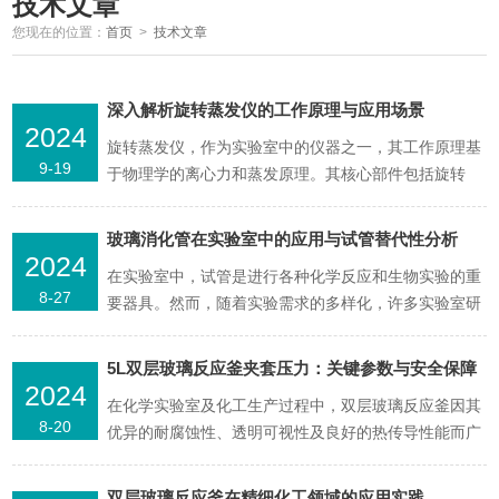
技术文章
您现在的位置：
首页
>
技术文章
深入解析旋转蒸发仪的工作原理与应用场景
2024
旋转蒸发仪，作为实验室中的仪器之一，其工作原理基
9-19
于物理学的离心力和蒸发原理。其核心部件包括旋转
瓶、加热源、冷凝管以及真空系统。工作时，待处理的
溶液被置于旋转瓶中，随着瓶子的高速旋转，溶液在瓶
玻璃消化管在实验室中的应用与试管替代性分析
内壁形成一层薄膜，极大地增加了溶剂的蒸发面积。同
2024
在实验室中，试管是进行各种化学反应和生物实验的重
时，加热源对旋转瓶进行加热，加速溶剂的蒸发。蒸发
8-27
要器具。然而，随着实验需求的多样化，许多实验室研
出的溶剂蒸汽通...
究人员开始探索其他容器的替代使用，其中玻璃消化管
因其特殊的特性而备受关注。本文将探讨它是否可以作
5L双层玻璃反应釜夹套压力：关键参数与安全保障
为试管使用，并分析其优缺点。一、基本概述玻璃消化
2024
在化学实验室及化工生产过程中，双层玻璃反应釜因其
管是一种常用于化学分析和合成的实验室器具，通常由
8-20
优异的耐腐蚀性、透明可视性及良好的热传导性能而广
耐高温和耐腐...
受欢迎。特别是5L容量的，其夹套压力作为关键参数之
一，对于设备的安全运行及实验结果的准确性至关重
双层玻璃反应釜在精细化工领域的应用实践