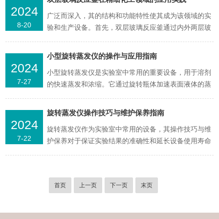
要。本文将围绕5L双层玻璃反应釜的夹套压力进行深入
2024
广泛而深入，其的结构和功能特性使其成为该领域的实
探讨，阐述其重要性及相关注意事项。1.夹套压力：安
8-20
验和生产设备。首先，双层玻璃反应釜通过内外两层玻
全运行的...
璃的设计，中间夹以真空层或空气层，有效隔绝了热量
的传递，使得反应过程在更加稳定、可控的温度条件下
小型旋转蒸发仪的操作与应用指南
进行。这种设计不仅提高了反应效率，还保证了实验结
2024
小型旋转蒸发仪是实验室中常用的重要设备，用于溶剂
果的准确性和可靠性。在精细化工产品的生产过程中，
7-27
的快速蒸发和浓缩。它通过旋转瓶体加速表面液体的蒸
双层玻璃反应...
发，适用于化学合成、药物制备、天然产品提取等多个
领域。本文将详细介绍小型旋转蒸发仪的使用方法及其
旋转蒸发仪操作技巧与维护保养指南
在实验室中的应用技巧。一、技术原理与工作机制小型
2024
旋转蒸发仪作为实验室中常用的设备，其操作技巧与维
旋转蒸发仪的工作原理基于以下几个关键点：1.旋转瓶
7-22
护保养对于保证实验结果的准确性和延长设备使用寿命
体：样品溶...
至关重要。以下是一份简要的旋转蒸发仪操作技巧与维
护保养指南：操作技巧样品准备：将待浓缩的液体样品
与溶剂混合物放入旋转瓶中，并确保不超过旋转瓶的容
首页
上一页
下一页
末页
量限制，以避免溢出。参数设置：根据实验要求，合理
设置旋转速度...