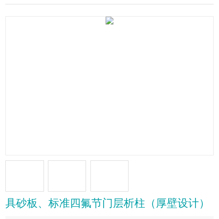
具砂板、标准四氟节门层析柱（厚壁设计）