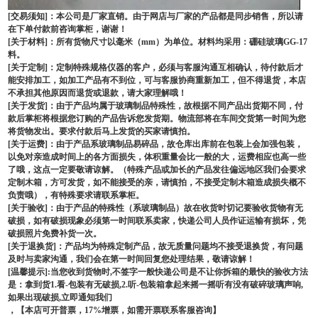
[交易须知]：本公司是厂家直销。由于网店与厂家的产品都是同步销售，所以请
在下单付款前咨询掌柜，谢谢！
[关于材料]：所有货物尺寸以毫米（mm）为单位。材料均采用：硼硅玻璃GG-17
料。
[关于定制]：定制特殊规格仪器的客户，必须与客服沟通互相确认，待付款后才
能安排加工，如加工产品有不到位，可与客服协商重新加工，但不得退货，本店
不承担其他原因而退货或退款，请大家理解哦！
[关于发货]：由于产品均属于玻璃制品特殊性，故根据不同产品出货期不同，付
款后掌柜将根据您订购的产品告诉您发货期。物流部将在车间交货第一时间为您
将货物发出。要求付款后马上发货的买家请慎拍。
[关于运费]：由于产品系玻璃制品易碎品，故仓库出库前在包装上会加强包装，
以免对亲造成时间上的各方面损失，体积重量会比一般的大，运费相应也高一些
了哦，这点一定要敬请谅解。（特殊产品或加长的产品发往偏远地区我们会要求
定制木箱，方可发货，如不能接受的亲，请慎拍，不接受定制木箱造成损失概不
负责哦），有特殊要求请联系掌柜。
[关于验收]：由于产品的特殊性（系玻璃制品）故在收货时切记要验收货物有无
破损，如有破损现象必须第一时间联系卖家，快递公司人员作证运输有损坏，凭
破损照片免费补货一次。
[关于退换货]：产品均为特殊定制产品，故无质量问题均不接受退换货，有问题
及时与卖家沟通，我们会在第一时间回复您处理结果，敬请谅解！
[温馨提示]:当您收到货物时,不签字一般快递公司是不让你拆箱的最快的验收方法
是：拿到货1.看-包装有无破损,2.听-包装箱拿起来摇一摇听有没有破碎玻璃声响,
如果出现破损,立即通知我们
，【本店可开普票，
17%增票，如需开票
联系客服咨询】