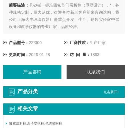
简要描述：
具砂板、标准四氟节门层析柱（厚壁设计），*，各
种规格定制，量大从优，欢迎各位新老客户前来咨询选购，我
公司上海达丰玻璃仪器厂是重点开发、生产、销售实验室中试
设备和教学仪器的专业厂家，品质经营。
产品型号：
22*300
厂商性质：
生产厂家
更新时间：
2026-01-28
访 问 量：
1893
产品咨询
联系我们
产品分类
点击展开+
相关文章
凝胶层析柱,离子交换柱,色谱吸附柱