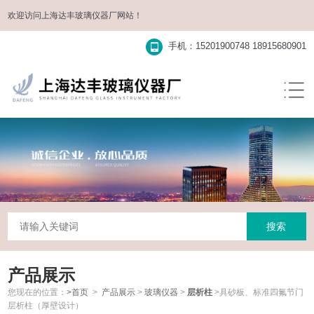
欢迎访问
上海达丰玻璃仪器厂
网站！
手机：15201900748 18915680901
产品展示
您现在的位置：
>首页
>
产品展示
>
玻璃仪器
>
层析柱
>具砂板、标准四氟节门
层析柱（厚壁设计）