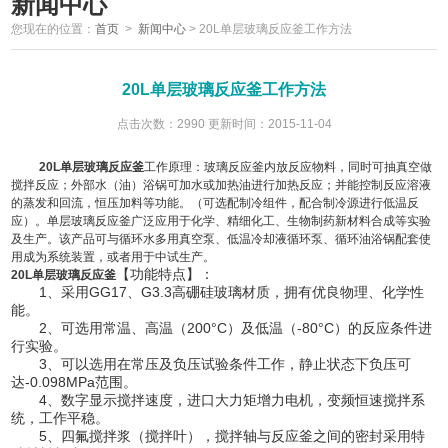
新闻中心
您现在的位置：
首页
>
新闻中心
>
20L单层玻璃反应釜工作方法
20L单层玻璃反应釜工作方法
点击次数：2990 更新时间：2015-11-04
20L单层玻璃反应釜
工作原理：玻璃反应釜内放反应物料，同时可抽真空做
搅拌反应；外部水（油）浴锅可加水或加热油进行加热反应；并能控制反应溶液
的蒸发和回流，恒压加料等功能。（可选配制冷组件，配合制冷源进行低温反
应）。单层玻璃反应釜广泛应用于化学、精细化工、生物制药新材料合成等实验
及生产。该产品可与循环水多用真空泵、低温冷却液循环泵、循环油浴锅配套使
用成为系统装置，或者用于中试生产。
【功能特点】：
20L单层玻璃反应釜
1、采用GG17、G3.3高硼硅玻璃材质，拥有优良物理、化学性
能。
2、可选用常温、高温（200°C）及低温（-80°C）的反应条件进
行实验。
3、可以选用在常压及负压试验条件工作，静止状态下负压可
达-0.098MPa范围。
4、数字显示搅拌速度，进口大力矩增力电机，变频恒速搅拌系
统，工作平稳。
5、四氟搅拌浆（搅拌叶），搅拌轴与反应釜之间的密封采用特