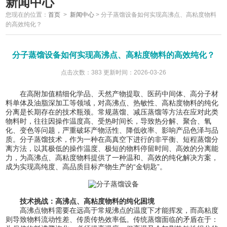
新闻中心
您现在的位置：
首页
>
新闻中心
>
分子蒸馏设备如何实现高沸点、高粘度物料
的高效纯化？
分子蒸馏设备如何实现高沸点、高粘度物料的高效纯化？
点击次数：383 更新时间：2026-03-26
在高附加值精细化学品、天然产物提取、医药中间体、高分子材
料单体及油脂深加工等领域，对高沸点、热敏性、高粘度物料的纯化
分离是长期存在的技术瓶颈。常规蒸馏、减压蒸馏等方法在应对此类
物料时，往往因操作温度高、受热时间长，导致热分解、聚合、氧
化、变色等问题，严重破坏产物活性、降低收率、影响产品色泽与品
质。分子蒸馏技术，作为一种在高真空下进行的非平衡、短程蒸馏分
离方法，以其极低的操作温度、极短的物料停留时间、高效的分离能
力，为高沸点、高粘度物料提供了一种温和、高效的纯化解决方案，
成为实现高纯度、高品质目标产物生产的“金钥匙”。
技术挑战：高沸点、高粘度物料的纯化困境
高沸点物料需要在远高于常规沸点的温度下才能挥发，而高粘度
则导致物料流动性差、传质传热效率低。传统蒸馏面临的矛盾在于：