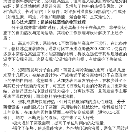
为促使物料沸腾汽化，必须提高温度，但高温又会加剧热敏性组分的
破坏；延长蒸馏时间以促进分离，又增加了物料的热损伤风险。这
种“高温度、长时间”的工艺条件，对许多对温度极为敏感的活性成分
（如维生素、精油、不饱和脂肪酸、聚合物等）是灾难性的。
核心技术原理：超越传统蒸馏的物理过程
分子蒸馏并非“沸腾”过程，其分离基于分子在高真空、非平衡状
态下的自由蒸发与定向运动。其核心工作原理与设计解决了上述矛
盾：
1、高真空环境：系统在0.1至数百帕的高真空下运行。在此条件
下，物料沸点显著降低，通常可比常压沸点降低200-300°C，使得许
多原本需要在高温度下才能蒸馏的物料，得以在远低于其常规沸点的
温度下实现分离。这是实现“低温”操作的前提，有效保护了热敏成
分。
2、短程蒸发与分子自由程：蒸发面与冷凝面的距离（通常几厘
米至十几厘米）被精确设计为小于或接近于被分离物料分子在高真空
下的平均自由程。这意味着，从加热表面蒸发的分子，在极少甚至不
与其它分子碰撞的情况下，可直接飞行抵达对面的冷凝表面并重新凝
结。这使得蒸发与冷凝过程阻力极小，分离效率高，且蒸发速率主要
受表面温度控制，而非物料的整体沸腾。
3、强制成膜与快速传热：针对高粘度物料的流动性难题，
分子
蒸馏
设备（如刮膜式分子蒸馏）采用独特的机械设计。物料通过转子
上的刮板，在加热的圆柱形壁面上被强制刮成极薄（通常0.1-1毫
米）、均匀、不断更新的液膜。这带来了两大好处：
◦极大增加了蒸发面积，提高了单位时间内的处理量。
◦强化了传热，使热量能快速、均匀地传递给液膜，避免了局部过