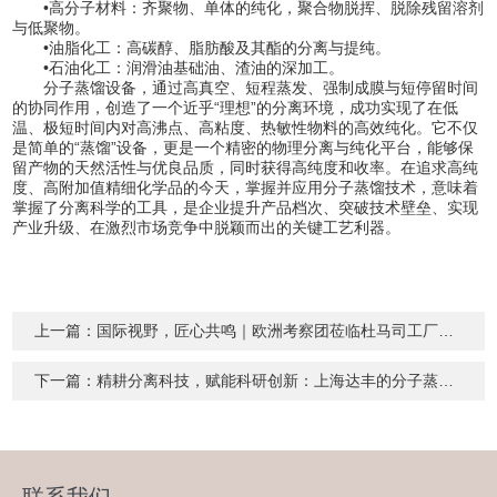
•高分子材料：齐聚物、单体的纯化，聚合物脱挥、脱除残留溶剂
与低聚物。
•油脂化工：高碳醇、脂肪酸及其酯的分离与提纯。
•石油化工：润滑油基础油、渣油的深加工。
分子蒸馏设备，通过高真空、短程蒸发、强制成膜与短停留时间
的协同作用，创造了一个近乎“理想”的分离环境，成功实现了在低
温、极短时间内对高沸点、高粘度、热敏性物料的高效纯化。它不仅
是简单的“蒸馏”设备，更是一个精密的物理分离与纯化平台，能够保
留产物的天然活性与优良品质，同时获得高纯度和收率。在追求高纯
度、高附加值精细化学品的今天，掌握并应用分子蒸馏技术，意味着
掌握了分离科学的工具，是企业提升产品档次、突破技术壁垒、实现
产业升级、在激烈市场竞争中脱颖而出的关键工艺利器。
上一篇：
国际视野，匠心共鸣｜欧洲考察团莅临杜马司工厂，共探智造新未来
下一篇：
精耕分离科技，赋能科研创新：上海达丰的分子蒸馏匠心之路