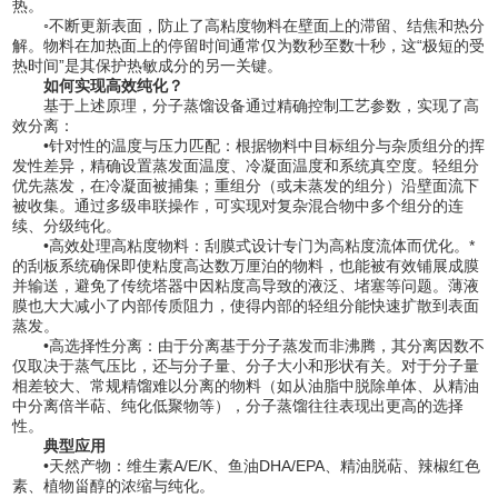
热。
◦不断更新表面，防止了高粘度物料在壁面上的滞留、结焦和热分
解。物料在加热面上的停留时间通常仅为数秒至数十秒，这“极短的受
热时间”是其保护热敏成分的另一关键。
如何实现高效纯化？
基于上述原理，分子蒸馏设备通过精确控制工艺参数，实现了高
效分离：
•针对性的温度与压力匹配：根据物料中目标组分与杂质组分的挥
发性差异，精确设置蒸发面温度、冷凝面温度和系统真空度。轻组分
优先蒸发，在冷凝面被捕集；重组分（或未蒸发的组分）沿壁面流下
被收集。通过多级串联操作，可实现对复杂混合物中多个组分的连
续、分级纯化。
•高效处理高粘度物料：刮膜式设计专门为高粘度流体而优化。*
的刮板系统确保即使粘度高达数万厘泊的物料，也能被有效铺展成膜
并输送，避免了传统塔器中因粘度高导致的液泛、堵塞等问题。薄液
膜也大大减小了内部传质阻力，使得内部的轻组分能快速扩散到表面
蒸发。
•高选择性分离：由于分离基于分子蒸发而非沸腾，其分离因数不
仅取决于蒸气压比，还与分子量、分子大小和形状有关。对于分子量
相差较大、常规精馏难以分离的物料（如从油脂中脱除单体、从精油
中分离倍半萜、纯化低聚物等），分子蒸馏往往表现出更高的选择
性。
典型应用
•天然产物：维生素A/E/K、鱼油DHA/EPA、精油脱萜、辣椒红色
素、植物甾醇的浓缩与纯化。