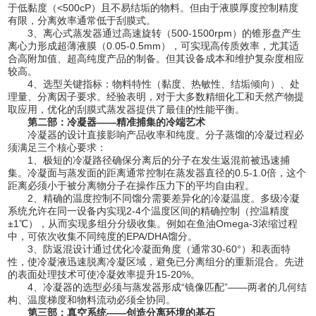
于低黏度（<500cP）且不易结垢的物料。但由于液膜厚度控制精度
有限，分离效率通常低于刮膜式。
3、离心式蒸发器通过高速旋转（500-1500rpm）的锥形盘产生
离心力形成超薄液膜（0.05-0.5mm），可实现高传质效率，尤其适
合高附加值、超高纯度产品的制备。但其设备成本和维护复杂度相应
较高。
4、选型关键指标：物料特性（黏度、热敏性、结垢倾向）、处
理量、分离因子要求。经验表明，对于大多数精细化工和天然产物提
取应用，优化的刮膜式蒸发器提供了最佳的性能平衡。
第二部：冷凝器——精准捕集的冷端艺术
冷凝器的设计直接影响产品收率和纯度。分子蒸馏的冷凝过程必
须满足三个核心要求：
1、极短的冷凝路径确保分离后的分子在发生返混前被迅速捕
集。冷凝面与蒸发面的距离通常控制在蒸发器直径的0.5-1.0倍，这个
距离必须小于被分离物分子在操作压力下的平均自由程。
2、精确的温度控制不同馏分需要差异化的冷凝温度。多级冷凝
系统允许在同一设备内实现2-4个温度区间的精确控制（控温精度
±1℃），从而实现多组分分级收集。例如在鱼油Omega-3浓缩过程
中，可依次收集不同纯度的EPA/DHA馏分。
3、防返混设计通过优化冷凝面角度（通常30-60°）和表面特
性，使冷凝液迅速脱离冷凝区域，避免已分离组分的重新混合。先进
的表面处理技术可使冷凝效率提升15-20%。
4、冷凝器的选型必须与蒸发器形成“镜像匹配”——两者的几何结
构、温度梯度和物料流动必须全协同。
第三部：真空系统——创造分离环境的基石