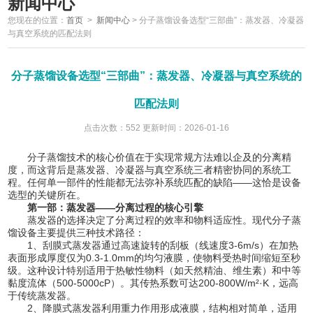
新闻中心
您现在的位置：
首页
>
新闻中心
>
分子蒸馏设备选型“三部曲”：蒸发器、冷凝器
与真空系统的匹配法则
分子蒸馏设备选型“三部曲”：蒸发器、冷凝器与真空系统的
匹配法则
点击次数：552 更新时间：2026-01-16
分子蒸馏技术的核心价值在于实现常规方法难以企及的分离精
度，而这背后是蒸发器、冷凝器与真空系统三者精密协同的系统工
程。任何单一部件的性能都无法弥补系统匹配的缺陷——这恰是设备
选型的关键所在。
第一部：蒸发器——分离过程的核心引擎
蒸发器的选择决定了分离过程的效率和物料适应性。现代分子蒸
馏设备主要提供三种技术路径：
1、刮膜式蒸发器通过高速旋转的刮板（线速度3-6m/s）在加热
表面形成厚度仅为0.3-1.0mm的均匀液膜，使物料受热时间缩短至秒
级。这种设计特别适用于热敏性物料（如天然精油、维生素）和中等
黏度流体（500-5000cP）。其传热系数可达200-800W/m²·K，远高
于传统蒸发器。
2、降膜式蒸发器利用重力作用形成液膜，结构相对简单，适用