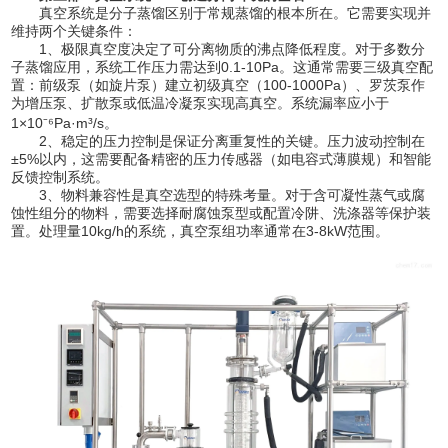
真空系统是分子蒸馏区别于常规蒸馏的根本所在。它需要实现并
维持两个关键条件：
1、极限真空度决定了可分离物质的沸点降低程度。对于多数分
子蒸馏应用，系统工作压力需达到0.1-10Pa。这通常需要三级真空配
置：前级泵（如旋片泵）建立初级真空（100-1000Pa）、罗茨泵作
为增压泵、扩散泵或低温冷凝泵实现高真空。系统漏率应小于
1×10⁻⁶Pa·m³/s。
2、稳定的压力控制是保证分离重复性的关键。压力波动控制在
±5%以内，这需要配备精密的压力传感器（如电容式薄膜规）和智能
反馈控制系统。
3、物料兼容性是真空选型的特殊考量。对于含可凝性蒸气或腐
蚀性组分的物料，需要选择耐腐蚀泵型或配置冷阱、洗涤器等保护装
置。处理量10kg/h的系统，真空泵组功率通常在3-8kW范围。