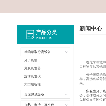
新闻中心
产品分类
PRODUCTS
精馏萃取分离设备
分子蒸馏
在化学领域中，
目标物质从其他组
薄膜蒸发器
分子蒸馏的原理
旋转蒸发仪
样，高沸点成分就
果。
大型层析柱
实验室分子蒸
反应过滤设备
会，促使成分之间
以确保在不同位置
加热、制冷、真空仪器设备