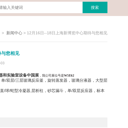
>
新闻中心
>
12月16日--18日上海新博览中心期待与您相见
期待与您相见
03
仪器和实验室设备中国展
，我公司展位号是
W5E62
单/双层/三层玻璃反应釜，旋转蒸发器，玻璃分液器，大型层
/球/蛇型冷凝器,层析柱，砂芯漏斗，单/双层反应器，标本