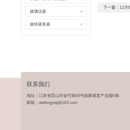
下一篇：
12月
玻璃仪器
旋转蒸发器
联系我们
地址：江苏省昆山市金竹路60号陆家观复产业园E栋
邮箱：dafengyiqi@163.com