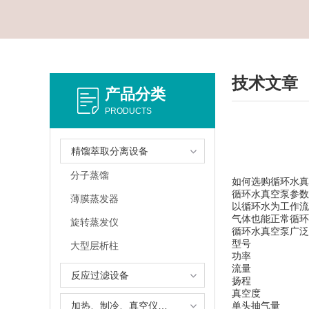
技术文章
产品分类
PRODUCTS
精馏萃取分离设备
分子蒸馏
如何选购循环水真
循环水真空泵参数
薄膜蒸发器
以循环水为工作流
气体也能正常循环
旋转蒸发仪
循环水真空泵广泛
型号
大型层析柱
功率
流量
反应过滤设备
扬程
真空度
加热、制冷、真空仪器设备
单头抽气量