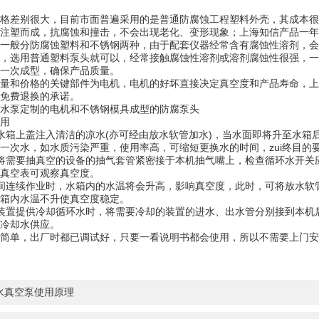
格差别很大，目前市面普遍采用的是普通防腐蚀工程塑料外壳，其成本很
注塑而成，抗腐蚀和撞击，不会出现老化、变形现象；上海知信产品一年
一般分防腐蚀塑料和不锈钢两种，由于配套仪器经常含有腐蚀性溶剂，会
，选用普通塑料泵头就可以，经常接触腐蚀性溶剂或溶剂腐蚀性很强，一
一次成型，确保产品质量。
量和价格的关键部件为电机，电机的好坏直接决定真空度和产品寿命，上
免费退换的承诺。
水泵定制的电机和不锈钢模具成型的防腐泵头
用
水箱上盖注入清洁的凉水(亦可经由放水软管加水)，当水面即将升至水箱后
一次水，如水质污染严重，使用率高，可缩短更换水的时间，zui终目的
将需要抽真空的设备的抽气套管紧密接于本机抽气嘴上，检查循环水开关
真空表可观察真空度。
间连续作业时，水箱内的水温将会升高，影响真空度，此时，可将放水软管
箱内水温不升使真空度稳定。
装置提供冷却循环水时，将需要冷却的装置的进水、出水管分别接到本机
冷却水供应。
用简单，出厂时都已调试好，只要一看说明书都会使用，所以不需要上门
水真空泵使用原理