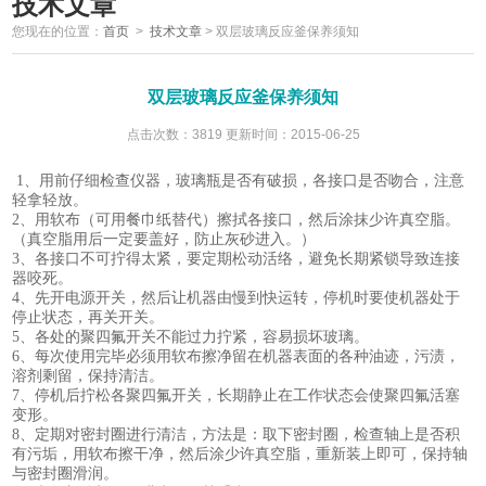
技术文章
您现在的位置：
首页
>
技术文章
>
双层玻璃反应釜保养须知
双层玻璃反应釜保养须知
点击次数：3819 更新时间：2015-06-25
1
、用前仔细检查仪器，玻璃瓶是否有破损，各接口是否吻合，注意
轻拿轻放。
2
、用软布（可用餐巾纸替代）擦拭各接口，然后涂抹少许真空脂。
（真空脂用后一定要盖好，防止灰砂进入。）
3
、各接口不可拧得太紧，要定期松动活络，避免长期紧锁导致连接
器咬死。
4
、先开电源开关，然后让机器由慢到快运转，停机时要使机器处于
停止状态，再关开关。
5
、各处的聚四氟开关不能过力拧紧，容易损坏玻璃。
6
、每次使用完毕必须用软布擦净留在机器表面的各种油迹，污渍，
溶剂剩留，保持清洁。
7
、停机后拧松各聚四氟开关，长期静止在工作状态会使聚四氟活塞
变形。
8
、定期对密封圈进行清洁，方法是：取下密封圈，检查轴上是否积
有污垢，用软布擦干净，然后涂少许真空脂，重新装上即可，保持轴
与密封圈滑润。