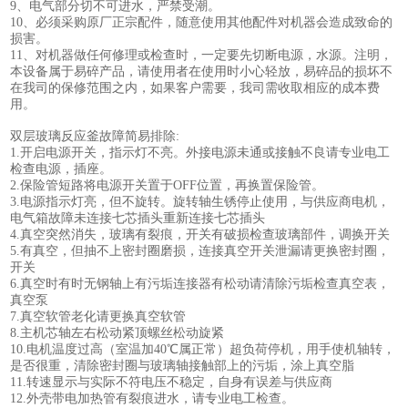
9
、电气部分切不可进水，严禁受潮。
10
、必须采购原厂正宗配件，随意使用其他配件对机器会造成致命的
损害。
11
、对机器做任何修理或检查时，一定要先切断电源，水源。注明，
本设备属于易碎产品，请使用者在使用时小心轻放，易碎品的损坏不
在我司的保修范围之内，如果客户需要，我司需收取相应的成本费
用。
双层玻璃反应釜故障简易排除
:
1.
开启电源开关，指示灯不亮。外接电源未通或接触不良请专业电工
检查电源，插座。
2.
保险管短路将电源开关置于
OFF
位置，再换置保险管。
3.
电源指示灯亮，但不旋转。旋转轴生锈停止使用，与供应商电机，
电气箱故障未连接七芯插头重新连接七芯插头
4.
真空突然消失，玻璃有裂痕，开关有破损检查玻璃部件，调换开关
5.
有真空，但抽不上密封圈磨损，连接真空开关泄漏请更换密封圈，
开关
6.
真空时有时无钢轴上有污垢连接器有松动请清除污垢检查真空表，
真空泵
7.
真空软管老化请更换真空软管
8.
主机芯轴左右松动紧顶螺丝松动旋紧
10.
电机温度过高（室温加
40
℃属正常）超负荷停机，用手使机轴转，
是否很重，清除密封圈与玻璃轴接触部上的污垢，涂上真空脂
11.
转速显示与实际不符电压不稳定，自身有误差与供应商
12.
外壳带电加热管有裂痕进水，请专业电工检查。