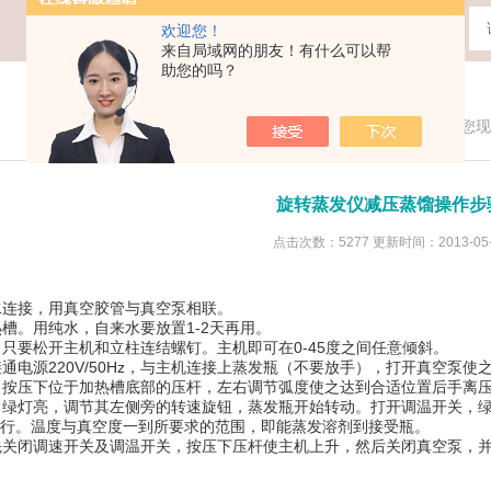
欢迎您！
来自局域网的朋友！有什么可以帮
助您的吗？
您现
旋转蒸发仪减压蒸馏操作步
点击次数：5277 更新时间：2013-05-
凝水连接，用真空胶管与真空泵相联。
热槽。用纯水，自来水要放置1-2天再用。
度：只要松开主机和立柱连结螺钉。主机即可在0-45度之间任意倾斜。
，接通电源220V/50Hz，与主机连接上蒸发瓶（不要放手），打开真空泵
度：按压下位于加热槽底部的压杆，左右调节弧度使之达到合适位置后手离
关，绿灯亮，调节其左侧旁的转速旋钮，蒸发瓶开始转动。打开调温开关，
行。温度与真空度一到所要求的范围，即能蒸发溶剂到接受瓶。
首先关闭调速开关及调温开关，按压下压杆使主机上升，然后关闭真空泵，