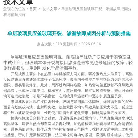
技术文章
您现在的位置：
首页
>
技术文章
>
单层玻璃反应釜玻璃开裂、渗漏故障成因分
析与预防措施
单层玻璃反应釜玻璃开裂、渗漏故障成因分析与预防措施
点击次数：318 更新时间：2026-06-16
单层玻璃反应釜因透明可视、耐腐蚀等优势广泛应用于实验室及
中试生产，但玻璃本体开裂与接口渗漏是最常见也最危险的故障，轻
则样品损失，重则引发化学品泄漏事故。
开裂成因主要集中在热应力与机械应力两方面。骤冷骤热是头号杀手，高温
反应结束后直接通冷水或移至低温环境，玻璃内外温差产生的热应力远超其承受
极限，极易引发炸裂。此外，局部过热同样危险，加热套与釜底接触不良导致局
部高温，形成应力集中点。机械方面，超压操作、搅拌桨碰撞釜壁、搬运时磕碰
均可造成微裂纹，初期不易察觉，在后续升降温循环中逐步扩展直至贯穿。
渗漏成因多出现在接口密封处。玻璃与聚四氟乙烯阀座、橡胶密封圈的配合
面若有划痕或污渍，密封即失效。法兰紧固不均匀导致局部压紧力不足，反应过
程中压力波动便会渗漏。长期使用后密封面老化变形，同样是渗漏高发原因。
预防措施须贯穿操作全过程。升温降温务必缓慢均匀，严禁直接用冷水冲洗
高温釜体，建议自然冷却至室温后再处理。加热前检查加热套与釜底贴合是否紧
密，避免局部过热。操作压力严格控制在额定范围内，搅拌速度适中防止桨叶撞
击釜壁。密封件定期检查更换，法兰螺栓对角均匀紧固。搬运时轻拿轻放，使用