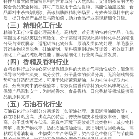
特性可最大限度保留原料的营养成分与天然风味，无溶剂残留的优势
契合食品安全标准。其可广泛应用于鱼油提纯、高酸性油脂脱酸、食
品原料中杀虫剂脱除、高碳脂肪醇精制等场景，有效去除原料中的杂
质，提升食品产品品质与附加值，助力食品行业实现精细化升级。
（三）精细化工行业
精细化工行业常需处理高沸点、高粘度、难分离的特种化学品，传统
蒸馏技术难以突破分离瓶颈。分子蒸馏可实现此类特种化学品的精准
分级与深度脱杂，适配碳氢化物分离、原油及类似物处理、羊毛脂及
其衍生物脱臭脱色、硅油精制、塑料稳定剂提纯等场景，有效提升精
细化工产品的纯度与性能，推动精细化工行业向高品质发展。
（四）香精及香料行业
香精香料行业的核心需求是保留原料的天然香气与活性成分，避免高
温导致的香气流失、成分变性。分子蒸馏的低温分离、无溶剂残留优
势可较好适配该需求，可用于浓缩茉莉精油、从肉桂油中提取肉桂
醇、分离果肉中的柠檬醛等，有效保留香精香料的天然风味与活性，
保障产品温和安全，为时尚香水、食品香精、日化香精等领域提供高
品质原料支撑。
（五）石油石化行业
石油石化行业的部分分离场景（如渣油处理、废旧润滑油回收等），
存在物料粘度高、沸点高的特点，传统蒸馏技术处理效率低、能耗
高。分子蒸馏可在低温、高真空环境下高效处理此类物料，减少物料
降解，提升产物收率，适配石油渣油处理、废旧润滑油回收再生、高
粘度润滑油制造、生物柴油生产等场景，契合绿色生物化工与节能降
耗的发展需求，为石油石化行业的产业升级提供技术支撑。