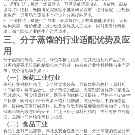
5. 适配广泛，覆盖全场景需求：可灵活处理高沸点、热敏性、高粘
度等特种物料，既能满足实验室小批量研发需求，也能适配工业规模
化生产，适用场景覆盖多个行业的分离提纯需求。
6. 经济性优，降低生产成本：低温操作可大幅降低能源消耗，设备
结构紧凑、维护便捷，减少设备运维及人工成本，同时提升物料收
率，综合降低企业的生产运营成本。
三、分子蒸馏的行业适配优势及应
用
分子蒸馏的低温、高纯、绿色等核心优势，使其更适配对产品品质、
分离精度要求较高的精细化生产行业，结合各行业物料特性与生产需
求，核心适配场景如下：
（一）医药工业行业
医药行业对物料纯度、安全性要求较高，且多数医药物料（原料药、
中间体等）具有热敏性，分子蒸馏的低温、无溶剂残留优势可精准匹
配其需求。可实现原料药、医药中间体的低温提纯，严格符合GMP生
产标准；同时可用于分离多不饱和脂肪酸、纯化米糠油中的植物甾
醇、提纯帕西罗汀碱原料，以及制取氨基酸及葡萄糖衍生物等，有效
保障药物药效与用药安全，广泛应用于原料药精制、中药有效成分提
取、医药中间体纯化等核心场景。
（二）食品工业
食品工业对产品营养、风味及安全性要求严格，分子蒸馏的低温分离