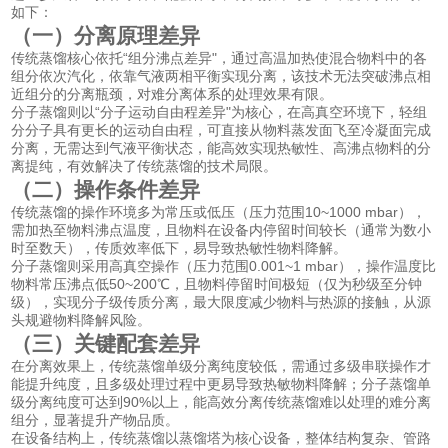
如下：
（一）分离原理差异
传统蒸馏核心依托“组分沸点差异"，通过高温加热使混合物料中的各
组分依次汽化，依靠气液两相平衡实现分离，该技术无法突破沸点相
近组分的分离瓶颈，对难分离体系的处理效果有限。
分子蒸馏则以“分子运动自由程差异"为核心，在高真空环境下，轻组
分分子具有更长的运动自由程，可直接从物料蒸发面飞至冷凝面完成
分离，无需达到气液平衡状态，能高效实现热敏性、高沸点物料的分
离提纯，有效解决了传统蒸馏的技术局限。
（二）操作条件差异
传统蒸馏的操作环境多为常压或低压（压力范围10~1000 mbar），
需加热至物料沸点温度，且物料在设备内停留时间较长（通常为数小
时至数天），传质效率低下，易导致热敏性物料降解。
分子蒸馏则采用高真空操作（压力范围0.001~1 mbar），操作温度比
物料常压沸点低50~200℃，且物料停留时间极短（仅为秒级至分钟
级），实现分子级传质分离，最大限度减少物料与热源的接触，从源
头规避物料降解风险。
（三）关键配套差异
在分离效果上，传统蒸馏单级分离纯度较低，需通过多级串联操作才
能提升纯度，且多级处理过程中更易导致热敏物料降解；分子蒸馏单
级分离纯度可达到90%以上，能高效分离传统蒸馏难以处理的难分离
组分，显著提升产物品质。
在设备结构上，传统蒸馏以蒸馏塔为核心设备，整体结构复杂、管路