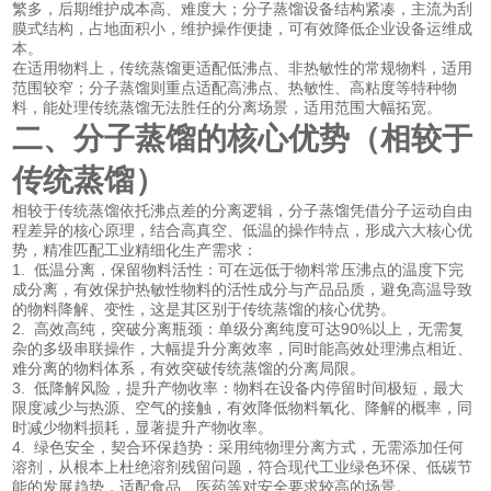
繁多，后期维护成本高、难度大；分子蒸馏设备结构紧凑，主流为刮
膜式结构，占地面积小，维护操作便捷，可有效降低企业设备运维成
本。
在适用物料上，传统蒸馏更适配低沸点、非热敏性的常规物料，适用
范围较窄；分子蒸馏则重点适配高沸点、热敏性、高粘度等特种物
料，能处理传统蒸馏无法胜任的分离场景，适用范围大幅拓宽。
二、分子蒸馏的核心优势（相较于
传统蒸馏）
相较于传统蒸馏依托沸点差的分离逻辑，分子蒸馏凭借分子运动自由
程差异的核心原理，结合高真空、低温的操作特点，形成六大核心优
势，精准匹配工业精细化生产需求：
1. 低温分离，保留物料活性：可在远低于物料常压沸点的温度下完
成分离，有效保护热敏性物料的活性成分与产品品质，避免高温导致
的物料降解、变性，这是其区别于传统蒸馏的核心优势。
2. 高效高纯，突破分离瓶颈：单级分离纯度可达90%以上，无需复
杂的多级串联操作，大幅提升分离效率，同时能高效处理沸点相近、
难分离的物料体系，有效突破传统蒸馏的分离局限。
3. 低降解风险，提升产物收率：物料在设备内停留时间极短，最大
限度减少与热源、空气的接触，有效降低物料氧化、降解的概率，同
时减少物料损耗，显著提升产物收率。
4. 绿色安全，契合环保趋势：采用纯物理分离方式，无需添加任何
溶剂，从根本上杜绝溶剂残留问题，符合现代工业绿色环保、低碳节
能的发展趋势，适配食品、医药等对安全要求较高的场景。