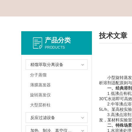
技术文章
产品分类
PRODUCTS
精馏萃取分离设备
分子蒸馏
小型旋转蒸发仪
析溶剂适配原则与
薄膜蒸发器
一、经典溶剂
1.低沸点有机溶
旋转蒸发仪
30℃水浴即可高
2.中等沸点溶剂
大型层析柱
5L/h。某高校
3.高沸点溶剂：*
反应过滤设备
发，某材料实验室
二、特殊场景
加热、制冷、真空仪器设备
1.水溶液处理：