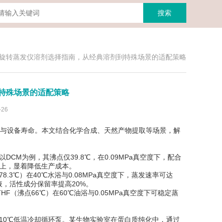
旋转蒸发仪溶剂选择指南，从经典溶剂到特殊场景的适配策略
特殊场景的适配策略
26
与设备寿命。本文结合化学合成、天然产物提取等场景，解
M为例，其沸点仅39.8℃，在0.09MPa真空度下，配合
以上，显着降低生产成本。
℃）在40℃水浴与0.08MPa真空度下，蒸发速率可达
液，活性成分保留率提高20%。
F（沸点66℃）在60℃油浴与0.05MPa真空度下可稳定蒸
10℃低温冷却循环泵。某生物实验室在蛋白质纯化中，通过