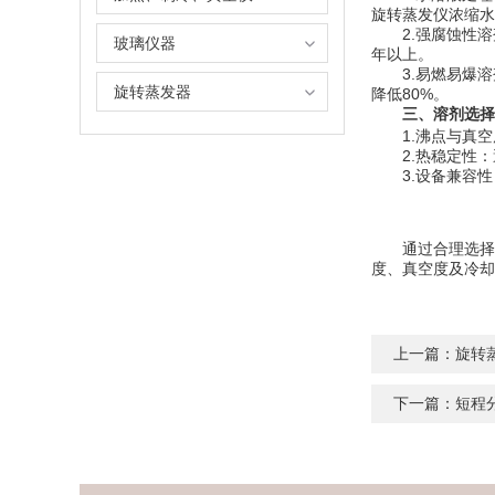
旋转蒸发仪浓缩水
2.强腐蚀性溶剂
玻璃仪器
年以上。
3.易燃易爆溶剂
旋转蒸发器
降低80%。
三、溶剂选择
1.沸点与真空度
2.热稳定性：避
3.设备兼容性：
通过合理选择溶
度、真空度及冷却
上一篇：
旋转
下一篇：
短程