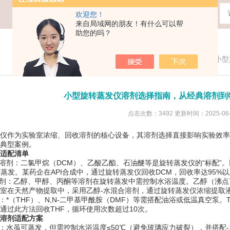
欢迎您！
来自局域网的朋友！有什么可以帮
助您的吗？
您现在的位置：
首页
>
技术文章
>
小型
小型旋转蒸发仪溶剂选择指南，从经典溶剂到
点击次数：3492 更新时间：2025-06-
作为实验室浓缩、回收溶剂的核心设备，其溶剂选择直接影响实验效率
典型案例。
适配清单
剂：二氯甲烷（DCM）、乙酸乙酯、石油醚等是旋转蒸发仪的“标配”。以DC
效蒸发。某药企在API合成中，通过旋转蒸发仪回收DCM，回收率达95%
：乙醇、甲醇、丙酮等溶剂在旋转蒸发中需控制水浴温度。乙醇（沸点78.3
实验室在天然产物提取中，采用乙醇-水混合溶剂，通过旋转蒸发仪浓缩提取
（THF）、N,N-二甲基甲酰胺（DMF）等需搭配油浴或低温真空泵。TH
通过此方法回收THF，循环使用次数超过10次。
溶剂适配方案
水虽可蒸发，但需控制水浴温度≤50℃（避免玻璃应力破裂），并搭配-