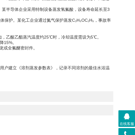
。某半导体企业采用特制设备蒸发氢氟酸，设备寿命延长至3
保护。某化工企业通过氮气保护蒸发C₂H₅OC₂H₅，事故率
如，乙酸乙酯蒸汽温度约25℃时，冷却温度需设为5℃。
降15%。
龙或全氟醚密封件。
用户建立《溶剂蒸发参数表》，记录不同溶剂的最佳水浴温
在线客服