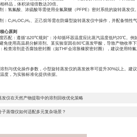
相样品，体积浓缩倍数达20倍。
：氢氟酸、浓硫酸等需使用全氟聚醚（PFPE）密封系统的旋转蒸发仪
：C₂H₅OC₂H₅、正己烷等需在防爆型旋转蒸发仪中操作，并配备惰性气体
核心原则
匹配：遵循“Δ20℃规则”：冷却循环器温度应比蒸汽温度低约20℃。例
免使用高温易分解溶剂。某实验室因在80℃蒸发甲酸，导致产物收率下
检查溶剂是否腐蚀密封圈（如THF会溶胀橡胶密封圈），建议使用特氟
剂与优化操作参数，小型旋转蒸发仪的蒸发效率可提升30%以上。建议
温度，为实验标准化提供依据。
蒸发仪在天然产物提取中的溶剂回收优化策略
分子蒸馏仪如何适配多元复杂场景？