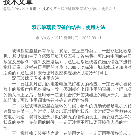
技术文章
您现在的位置：
首页
>
技术文章
>
双层玻璃反应釜的结构，使用方法
双层玻璃反应釜的结构，使用方法
点击次数：1919 更新时间：2023-08-11
​玻璃反应釜釜体有单层、双层、三层三种类型，一般双层比较常
见，所以我们主要介绍双层玻璃反应釜，首先我们可以向中间的夹层
放置反应物料（也叫反应溶媒），通过在常压或者负压的情况下进行
搅拌反应。这样夹层里面的介质（比如：冷冻液、加热水或者加热油
之类的）通过搅拌来做循环反应实现加热或者冷却作用。
双层玻璃反应釜使用方法
一、要注意对使用的电源电压做好相关的检查，一定要与机器铭
牌上的所提供的规格保持一致，否则就会出现使用的问题。当吧电源
的插头插上之后，这时候一定要配合打开变频器上的电源开关，至于
其转速，可以使用调速按钮来确定速度的快慢。
二、双层玻璃反应釜在运转的时候，物料的流动或者是电机的转
速聚集在某一点的时候，就会出现共振的状况，这时候要注意做好改
变电机转速，就可以避免共振的状况的继续的发生。而要避免这样的
状况的发生，在使用的时候，一定要注意不可以离开操作人员的控
制。
三、搅拌棒安装完毕之后，在使用之前，一定要用手做好旋转，