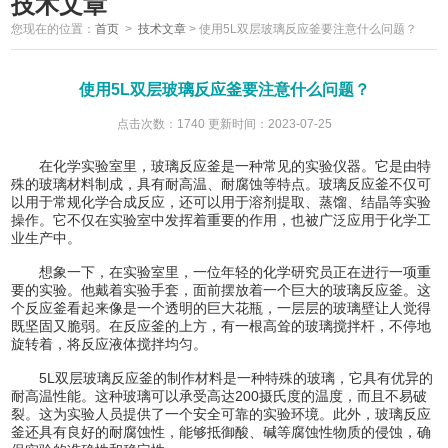
技术文章
您现在的位置：
首页
>
技术文章
>
使用5L双层玻璃反应釜要注意什么问题？
使用5L双层玻璃反应釜要注意什么问题？
点击次数：1740 更新时间：2023-07-25
在化学实验室里，玻璃反应釜是一种常见的实验仪器。它是由特
殊的玻璃材料制成，具有耐高温、耐腐蚀等特点。玻璃反应釜不仅可
以用于常规化学合成反应，还可以用于溶剂提取、蒸馏、结晶等实验
操作。它不仅在实验室中发挥着重要的作用，也被广泛应用于化学工
业生产中。
想象一下，在实验室里，一位年轻的化学研究员正在进行一项重
要的实验。他戴着实验手套，面前摆放着一个巨大的玻璃反应釜。这
个反应釜看起来像是一个透明的巨大花瓶，一层层的玻璃壁让人觉得
既坚固又脆弱。在反应釜的上方，有一根高耸的玻璃搅拌杆，不停地
旋转着，将反应液体搅拌均匀。
5L双层玻璃反应釜的制作材料是一种特殊的玻璃，它具有优异的
耐高温性能。这种玻璃可以承受高达200摄氏度的温度，而且不易破
裂。这为实验人员提供了一个安全可靠的实验环境。此外，玻璃反应
釜还具有良好的耐腐蚀性，能够抵御酸、碱等腐蚀性物质的侵蚀，确