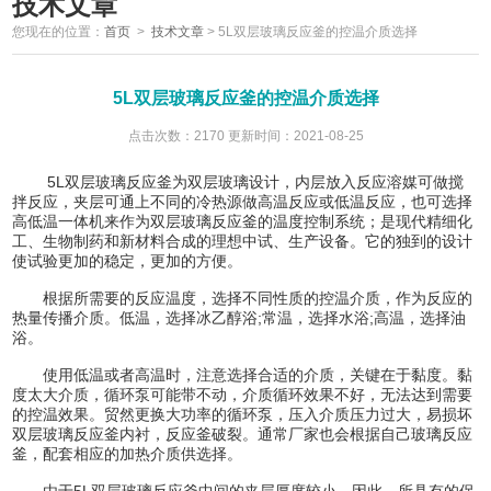
技术文章
您现在的位置：
首页
>
技术文章
>
5L双层玻璃反应釜的控温介质选择
5L双层玻璃反应釜的控温介质选择
点击次数：2170 更新时间：2021-08-25
5L双层玻璃反应釜为双层玻璃设计，内层放入反应溶媒可做搅
拌反应，夹层可通上不同的冷热源做高温反应或低温反应，也可选择
高低温一体机来作为双层玻璃反应釜的温度控制系统；是现代精细化
工、生物制药和新材料合成的理想中试、生产设备。它的独到的设计
使试验更加的稳定，更加的方便。
根据所需要的反应温度，选择不同性质的控温介质，作为反应的
热量传播介质。低温，选择冰乙醇浴;常温，选择水浴;高温，选择油
浴。
使用低温或者高温时，注意选择合适的介质，关键在于黏度。黏
度太大介质，循环泵可能带不动，介质循环效果不好，无法达到需要
的控温效果。贸然更换大功率的循环泵，压入介质压力过大，易损坏
双层玻璃反应釜内衬，反应釜破裂。通常厂家也会根据自己玻璃反应
釜，配套相应的加热介质供选择。
由于5L双层玻璃反应釜中间的夹层厚度较小，因此，所具有的保