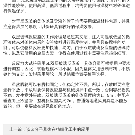
温性能较差。使用高温、低温过程中，均需要使用保温材料对釜体进
行保温保护。
对于反应釜的釜体以及导液的管子均需要用保温材料包裹，并且
注意保温层的厚度，以保证具有较好的保温效果。
双层玻璃反应釜的工作原理是通过其夹层，注入高温或低温的循
环液体来对釜体内层的实验物料进行温度控制，并且具备搅拌的功
能，可以使物料反应更加快速、均匀。由于双层玻璃反应釜的玻璃特
性，以及它所用的金属支架，使得在使用过程中需要注意很多细节。
反应放大试验采用5L双层玻璃反应釜，具体容量可根据用户要求
进行调整，因此，试验规模不可小觑。因为釜体采用玻璃材料，不锈
钢作为支架，架脚采用脚轮，所以储藏位置要慎重选择。
虽然脚轮可以有脚扣固定，但稳定性不强。所以，存放时要注意
选择平放，平放时要保持反应釜与机械搅拌中点一致，否则容易摇晃
不稳，发生意外事故。双玻璃反应釜的釜体高度约为1。5m，并配有
垂直向上冷凝管，整机反应釜高约2m。普通落地通风厨具是不能放
置的，但一定要放在通风良好的地方。
上一篇：
谈谈分子蒸馏在精细化工中的应用