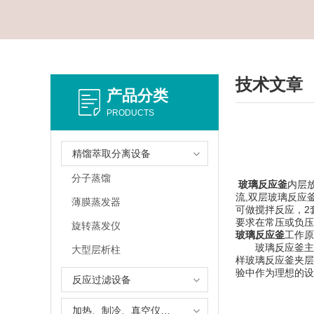
技术文章
产品分类
PRODUCTS
精馏萃取分离设备
分子蒸馏
玻璃反应釜
内层
流,双层玻璃反应
薄膜蒸发器
可做搅拌反应，2
要求在常压或负压
旋转蒸发仪
玻璃反应釜
工作原
玻璃反应釜主要
大型层析柱
样玻璃反应釜夹层
验中作为理想的设
反应过滤设备
加热、制冷、真空仪器设备