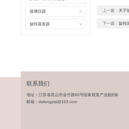
上一篇：
关于
玻璃仪器
下一篇：
旋转
旋转蒸发器
联系我们
地址：江苏省昆山市金竹路60号陆家观复产业园E栋
邮箱：dafengyiqi@163.com