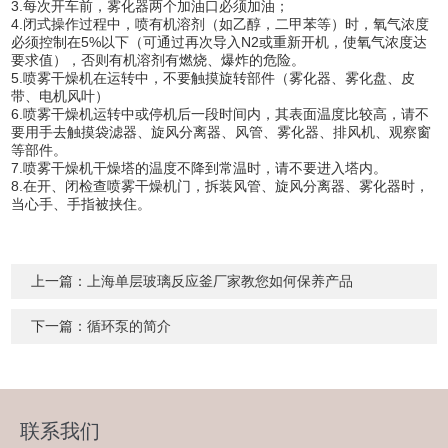
3.每次开车前，雾化器两个加油口必须加油；
4.闭式操作过程中，喷有机溶剂（如乙醇，二甲苯等）时，氧气浓度
必须控制在5%以下（可通过再次导入N2或重新开机，使氧气浓度达
要求值），否则有机溶剂有燃烧、爆炸的危险。
5.喷雾干燥机在运转中，不要触摸旋转部件（雾化器、雾化盘、皮
带、电机风叶）
6.喷雾干燥机运转中或停机后一段时间内，其表面温度比较高，请不
要用手去触摸袋滤器、旋风分离器、风管、雾化器、排风机、观察窗
等部件。
7.喷雾干燥机干燥塔的温度不降到常温时，请不要进入塔内。
8.在开、闭检查喷雾干燥机门，拆装风管、旋风分离器、雾化器时，
当心手、手指被挟住。
上一篇：
上海单层玻璃反应釜厂家教您如何保养产品
下一篇：
循环泵的简介
联系我们