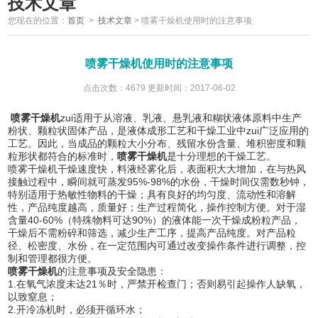
技术文章
您现在的位置：
首页
>
技术文章
>
喷雾干燥机使用时的注意事项
喷雾干燥机使用时的注意事项
点击次数：4679 更新时间：2017-06-02
喷雾干燥机
zui适用于从溶液、乳液、悬乳液和糊状液体原料中生产
粉状、颗粒状固体产品，是液体成形工艺和干燥工业中zui广泛应用的
工艺。因此，当成品的颗粒大小分布、残留水份含量、堆积密度和颗
粒形状都符合的标准时，
喷雾干燥机
是十分理想的干燥工艺。
喷雾干燥机干燥速度快，料液经雾化后，表面积大大增加，在与热风
接触过程中，瞬间就可蒸发95%-98%的水份，干燥时间仅需数秒钟，
特别适用于热敏性物料的干燥；具有良好的均匀度、流动性和溶解
性，产品纯度越高，质量好；生产过程简化，操作控制方便。对于湿
含量40-60%（特殊物料可达90%）的液体能一次干燥成粉粒产品，
干燥后不需粉碎和筛选，减少生产工序，提高产品纯度。对产品粒
径、松密度、水份，在一定范围内可通过改变操作条件进行调整，控
制和管理都很方便。
喷雾干燥机
的注意事项及安全隐患：
1.在氧气浓度未达21％时，严禁开检查门；否则易引起操作人缺氧，
以致窒息；
2.开冷冻机时，必须开循环水；