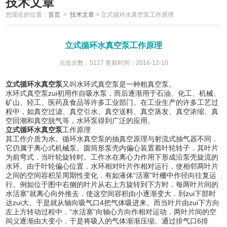
技术文章
您现在的位置：
首页
>
技术文章
>
立式循环水真空泵工作原理
立式循环水真空泵工作原理
点击次数：5127 更新时间：2016-12-10
立式循环水真空泵
又叫水环式真空泵是一种粗真空泵。
水环式真空泵zui初用作自吸水泵，而后逐渐用于石油、化工、机械、
矿山、轻工、医药及食品等许多工业部门。在工业生产的许多工艺过
程中，如真空过滤、真空引水、真空送料、真空蒸发、真空浓缩、真
空回潮和真空脱气等，水环泵得到广泛的应用。
立式循环水真空泵
工作原理
其工作介质为水。循环水真空泵的抽真空原理与射流式抽气器不同．
它仍属于离心式机械泵。圆筒形泵壳内偏心装置着叶轮转子．其叶片
为前弯式．当叶轮旋转时。工作水在离心力作用下形成沿泵壳旋流的
水环。由于叶轮偏心位置．水环相对叶片作相对运行．使相邻两叶片
之间的空间容积呈周期性变化．有如液体“活塞”叶栅中作径向往复运
行。例如位于图中右侧的叶片从右上方旋转到下方时．每两叶片间的
水活塞”就离心向外推去．使这空间容积由小逐渐变大．到zui下部时
达zui大。于是就从轴向吸气口4把气体吸进来。而当叶片由zui下方向
左上方转动过程中．“水活塞”向轴心方向作相对运动．两叶片间的空
间义逐渐由大变小．于是将吸入的气体渐渐压缩。通过排气口6排