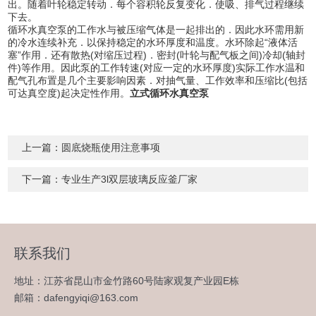
出。随着叶轮稳定转动．每个容积轮反复变化．使吸、排气过程继续
下去。
循环水真空泵的工作水与被压缩气体是一起排出的．因此水环需用新
的冷水连续补充．以保持稳定的水环厚度和温度。水环除起“液体活
塞”作用．还有散热(对缩压过程)．密封(叶轮与配气板之间)冷却(轴封
件)等作用。因此泵的工作转速(对应一定的水环厚度)实际工作水温和
配气孔布置是几个主要影响因素．对抽气量、工作效率和压缩比(包括
可达真空度)起决定性作用。
立式循环水真空泵
上一篇：
圆底烧瓶使用注意事项
下一篇：
专业生产3l双层玻璃反应釜厂家
联系我们
地址：江苏省昆山市金竹路60号陆家观复产业园E栋
邮箱：dafengyiqi@163.com