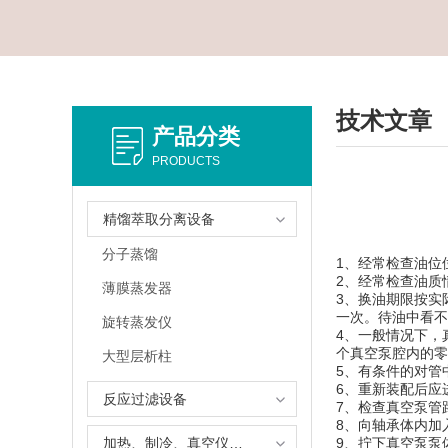
技术文章
产品分类
PRODUCTS
精馏萃取分离设备
分子蒸馏
1、经常检查油
2、经常检查油
薄膜蒸发器
3、换油期限按实
一次。待油中看
旋转蒸发仪
4、一般情况下，
个真空泵腔内的
大型层析柱
5、有条件的对
6、重新装配后
反应过滤设备
7、检查真空泵
8、向轴承体内
加热、制冷、真空仪器设备
9、拧下真空泵