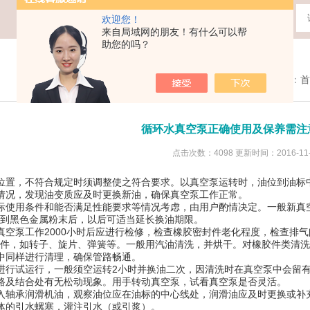
欢迎您！
来自局域网的朋友！有什么可以帮
助您的吗？
您现在的位置：
首
循环水真空泵正确使用及保养需注
点击次数：4098 更新时间：2016-11-
位位置，不符合规定时须调整使之符合要求。以真空泵运转时，油位到
质情况，发现油变质应及时更换新油，确保真空泵工作正常。
际使用条件和能否满足性能要求等情况考虑，由用户酌情决定。一般新真空
不到黑色金属粉末后，以后可适当延长换油期限。
真空泵工作2000小时后应进行检修，检查橡胶密封件老化程度，检查排
零件，如转子、旋片、弹簧等。一般用汽油清洗，并烘干。对橡胶件类清
管中同样进行清理，确保管路畅通。
应进行试运行，一般须空运转2小时并换油二次，因清洗时在真空泵中会
管路及结合处有无松动现象。用手转动真空泵，试看真空泵是否灵活。
加入轴承润滑机油，观察油位应在油标的中心线处，润滑油应及时更换
泵体的引水螺塞，灌注引水（或引浆）。