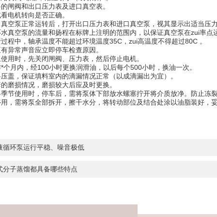
管路的闸阀和出口压力表及进口真空表。
，试看电机转向是否正确。
，当真空泵正常运转后，打开出口压力表和进口真空泵，视其显示出适当
环水真空泵的流量和扬程在标牌上注明的范围内，以保证真空泵在zui率
行过程中，轴承温度不能超过环境温度35C，zui高温度不得超过80C 
空泵有异常声音应立即停车检查原因。
停止使用时，先关闭闸阀、压力表，然后停止电机。
作*个月内，经100小时更换润滑油，以后每个500小时，换油一次。
填料压盖，保证填料室内的滴漏情况正常（以成滴漏出为宜）。
轴套的磨损情况，磨损较大后应及时更换。
寒冬季节使用时，停车后，需将泵体下部放水螺塞拧开将介质放净。防
停用，需将泵全部拆开，擦干水分，将转动部位及结合处涂以油脂装好，
液循环泵运行平稳、噪音极低
式分子蒸馏都具备哪些特点