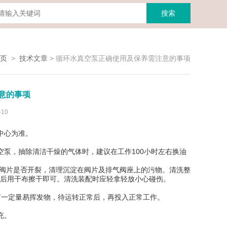
页
>
技术文章
>
循环水真空泵正确使用及保养需注意的事项
意的事项
10
油标中心为准。
泵，抽除清洁干燥的气体时，建议在工作100小时左右换油
气阀片是否开裂，清理沉淀在阀片及排气阀座上的污物。清洗整
洗后用干布擦干即可。清洗装配时应轻拿轻放小心碰伤。
留有一定量易挥发物，待运转正常后，再投入正常工作。
或补充。