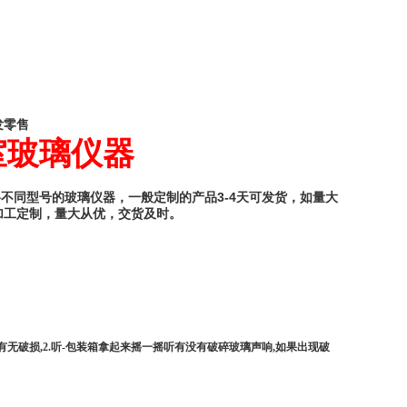
发零售
室玻璃仪器
3-4
天可发货
，如量大
格不同型号的玻璃仪器，一般定制的产品
加工定制，量大从优，交货及时。
有无破损,2.听-包装箱拿起来摇一摇听有没有破碎玻璃声响,如果出现破