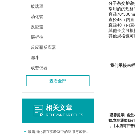
分子杂交炉杂
玻璃罩
常用的的规格
直径70*300
消化管
直径45（内直径
直径40（内直径
反应盖
其他长度可根
其他规格也可
层析柱
反应瓶反应器
漏斗
我们承接来
成套仪器
查看全部
相关文章
RELEVANT ARTICLES
[温馨提示]:当
损,立即通知我们
，【本店可开普
玻璃消化管在实验室中的应用与试管替代性分析