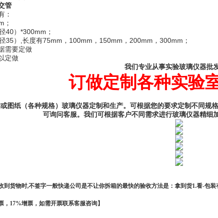
交管
有：
mm；
40）*300mm；
35）,长度有75mm，100mm，150mm，200mm，300mm；
据需要定做
以定做
我们
专业从事实验
玻璃仪器
批
订做
定制
各种实验
样或图纸（各种规格）玻璃仪器定制和生产。
可根据您的要求定制不同规
可询问客服。
我们可根据客户不同需求进行玻璃仪器精细
您收到货物时,不签字一般快递公司是不让你拆箱的最快的验收方法是：拿到货1.看-包装
票，17%增票，如需开票
联系客服咨询】