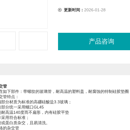
更新时间：
2026-01-28
产品咨询
交管
含如下部件：带螺纹的玻璃管，耐高温的塑料盖，耐腐蚀的特制硅胶垫圈
交管特点：
璃部分材质为标准的高硼硅酸盐3.3玻璃；
口部分统一采用螺口GL45
能耐高温140度而不扁形，内有硅胶平垫
作采用
符合标准；
酸或蛋白质杂交，且易清洗。
格的杂交管