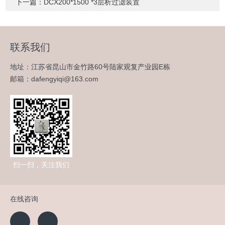
下一篇：
DCX200*1500 *3层析过滤装置
联系我们
地址：江苏省昆山市金竹路60号陆家观复产业园E栋
邮箱：dafengyiqi@163.com
扫一扫，关注我们
在线咨询