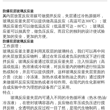
防爆双层
玻璃反应釜
内层放置反应溶媒可做搅拌反应，夹层通过冷热源循环，
其
玻璃反应釜夹层可以提供做高温反应（高温可达300℃）；玻
璃反应釜也可以做低温反应（低温度可达－80℃）；玻璃反
应釜可以抽真空，做负压反应。而且它的独到的设计使试验
更加的安全，更加的方便。
防爆
双层玻璃反应釜
工作原理：
玻璃反应釜主要是利用其双层的玻璃特点，我们可以再中间
的夹层放置反应物料，通过在常压或者负压的情况下进行搅
拌反应，玻璃反应釜通过双层反应釜夹层，注入恒温的（高
温或低温）热溶液或冷却液，对反应釜内的物料进行恒温加
热或制冷，并且可以提供搅拌。这样玻璃反应釜夹层里面的
介质（比如：冷冻液、加热水或者加热油之类的）通过搅拌
来做循环反应实现加热或者冷却作用。在现代的生化新材料
合成实验中作为理想的设备而广泛采用。
特点：
玻璃反应釜夹层内可通入不同的冷热循环液（热水/热油/
冷冻液），在密封玻璃容器内，反应物在常压或负压进行搅
拌反映，全透明的反应过程一目了然，是现代生物制药，精