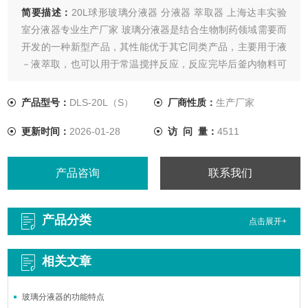
简要描述：
20L球形玻璃分液器 分液器 萃取器 上海达丰实验
室分液器专业生产厂家 玻璃分液器是结合生物制药领域需要而
开发的一种新型产品，其性能优于其它同类产品，主要用于液
－液萃取，也可以用于常温搅拌反应，反应完毕后釜内物料可
从釜底的全密封放料口放出，操作极为方便。仪器全系统为封
闭状态，一机多用，是现代化学、精细化工、生物制药、新材
产品型号：
DLS-20L（S）
厂商性质：
生产厂家
料合成的理想中试、生产系统设备。
更新时间：
2026-01-28
访 问 量：
4511
产品咨询
联系我们
产品分类
点击展开+
相关文章
玻璃分液器的功能特点