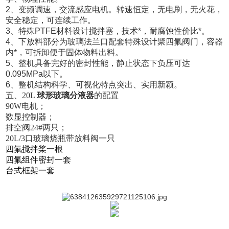
2、变频调速，交流感应电机。转速恒定，无电刷，无火花，
安全稳定，可连续工作。
3、特殊PTFE材料设计搅拌塞，技术*，耐腐蚀性价比*。
4、下放料部分为玻璃法兰口配套特殊设计聚四氟阀门，容器
内*，可拆卸便于固体物料出料。
5、整机具备完好的密封性能，静止状态下负压可达
0.095MPa以下。
6、整机结构科学、可视化特点突出、实用新颖。
五、20L
球形玻璃分液器
的配置
90W电机；
数显控制器；
排空阀24#两只；
20L/3口玻璃烧瓶带放料阀一只
四氟搅拌桨一根
四氟组件密封一套
台式框架一套